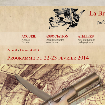
La Br
ACCUEIL
ASSOCIATION
ATELIERS
Accueil
Découvrez notre
Nos animations
Du site
association
pédagogiques
Accueil
»
Limonest 2014
Programme du 22-23 février 2014