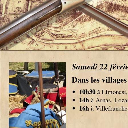
Samedi 22 févri
Dans les village
10h30
à Limonest,
14h
à Arnas, Lozan
16h
à Villefranche